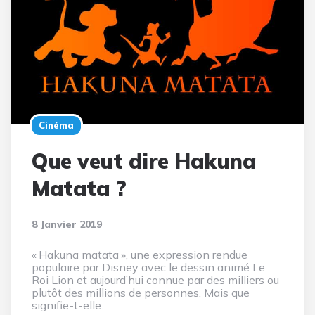
Cinéma
Que veut dire Hakuna
Matata ?
8 Janvier 2019
« Hakuna matata », une expression rendue
populaire par Disney avec le dessin animé Le
Roi Lion et aujourd’hui connue par des milliers ou
plutôt des millions de personnes. Mais que
signifie-t-elle…