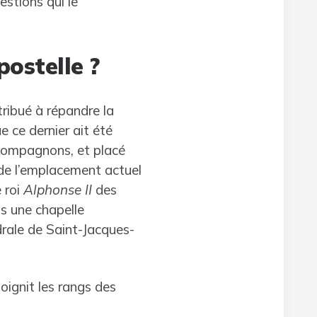
stions qui le
postelle ?
ribué à répandre la
 ce dernier ait été
s compagnons, et placé
de l’emplacement actuel
 roi
Alphonse II
des
ns une chapelle
drale de Saint-Jacques-
oignit les rangs des