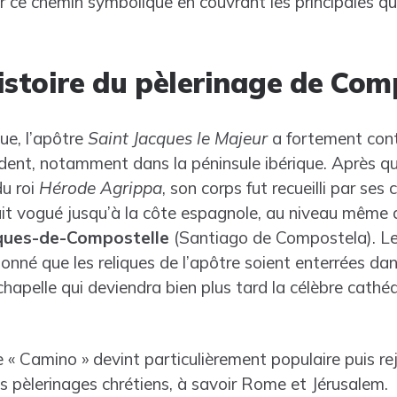
 ce chemin symbolique en couvrant les principales que
histoire du pèlerinage de Com
que, l’apôtre
Saint Jacques le Majeur
a fortement cont
dent, notamment dans la péninsule ibérique. Après que
du roi
Hérode Agrippa
, son corps fut recueilli par se
it vogué jusqu’à la côte espagnole, au niveau même 
ques-de-Compostelle
(Santiago de Compostela). Le
donné que les reliques de l’apôtre soient enterrées da
chapelle qui deviendra bien plus tard la célèbre cathé
« Camino » devint particulièrement populaire puis rej
s pèlerinages chrétiens, à savoir Rome et Jérusalem.