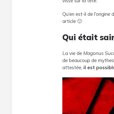
vissé sur la tête.
Qu’en est-il de l’origine
article 🙂
Qui était sai
La vie de
Magonus Succ
de beaucoup de mythes,
attestée,
il est possibl