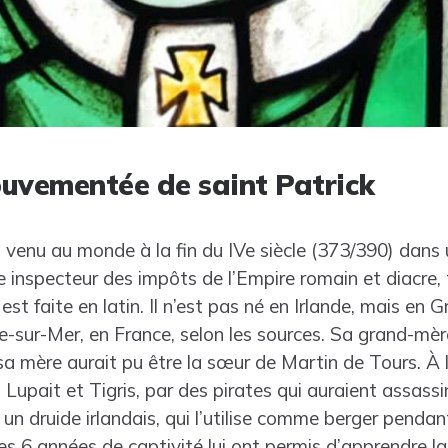
uvementée de saint Patrick
 venu au monde à la fin du IVe siècle (373/390) dans 
e inspecteur des impôts de l’Empire romain et diacre, 
 est faite en latin. Il n’est pas né en Irlande, mais e
e-sur-Mer, en France, selon les sources. Sa grand-mèr
 sa mère aurait pu être la sœur de Martin de Tours. À l
Lupait et Tigris, par des pirates qui auraient assassin
 druide irlandais, qui l’utilise comme berger pendant
es 6 années de captivité lui ont permis d’apprendre la 