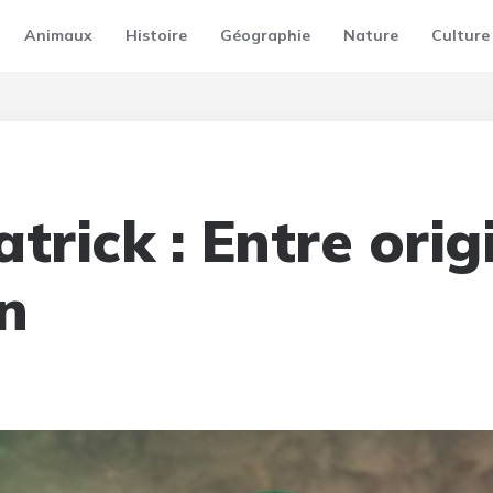
Animaux
Histoire
Géographie
Nature
Culture
trick : Entre orig
n