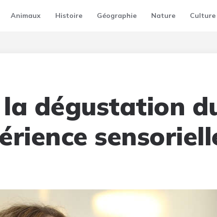
Animaux
Histoire
Géographie
Nature
Culture
 la dégustation du
érience sensoriell